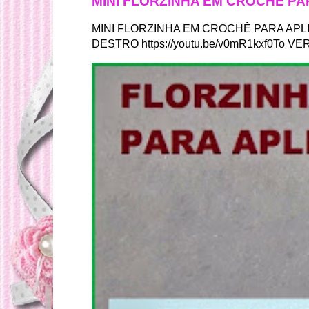
MINI FLORZINHA EM CROCHÊ P
MINI FLORZINHA EM CROCHÊ PARA APLICA
DESTRO https://youtu.be/v0mR1kxf0To 