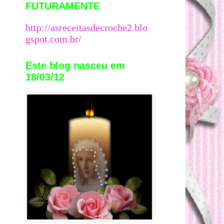
FUTURAMENTE
http://asreceitasdecroche2.blo
gspot.com.br/
Este blog nasceu em
18/03/12