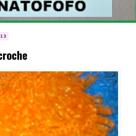
013
croche